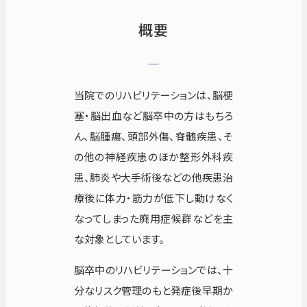
病院紹介
概要
採用情報
当院でのリハビリテーションは、脳梗
塞・脳出血など脳卒中の方はもちろ
ん、脳腫瘍、頭部外傷、脊髄疾患、そ
の他の神経疾患のほか整形外科疾
患、肺炎や大手術後などの他疾患治
療後に体力・筋力が低下し動けなく
なってしまった廃用症候群などを主
な対象としています。
脳卒中のリハビリテーションでは、十
看護師募集中！
分なリスク管理のもと発症後早期か