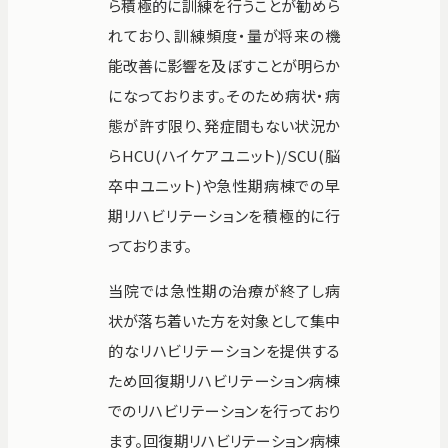
ら積極的に訓練を行うことが勧めら
お知らせ
個人情報保護方針
れており、訓練頻度・量が将来の機
能改善に影響を及ぼすことが明らか
交通アクセス
お問い合わせ
になっております。そのため病状・病
フロアマップ
態が許す限り、発症間もない状況か
らHCU(ハイケアユニット)/SCU(脳
卒中ユニット)や急性期病棟での早
お電話
期リハビリテーションを積極的に行
っております。
緊急のお問い合わせ
当院では急性期の治療が終了し病
状が落ち着いた方を対象として集中
的なリハビリテーションを提供する
Close
ため回復期リハビリテーション病棟
でのリハビリテーションを行っており
ます。回復期リハビリテーション病棟