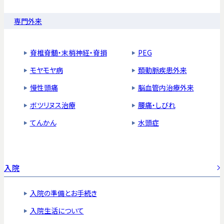
専門外来
脊椎脊髄・末梢神経・脊損
PEG
モヤモヤ病
頚動脈疾患外来
慢性頭痛
脳血管内治療外来
ボツリヌス治療
腰痛・しびれ
てんかん
水頭症
入院
入院の準備とお手続き
入院生活について