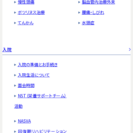
慢性頭痛
脳血管内治療外来
ボツリヌス治療
腰痛・しびれ
てんかん
水頭症
入院
入院の準備とお手続き
入院生活について
面会時間
NST（栄養サポートチーム）
活動
NASVA
回復期リハビリテーション