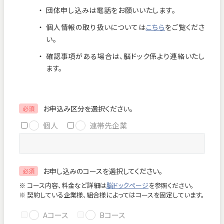
団体申し込みは電話をお願いいたします。
お知らせ
個人情報保護方針
個人情報の取り扱いについては
こちら
をご覧くださ
交通アクセス
お問い合わせ
い。
確認事項がある場合は、脳ドック係より連絡いたし
フロアマップ
ます。
お電話
お申込み区分を選択ください。
必須
個人
連帯先企業
緊急のお問い合わせ
お申し込みのコースを選択してください。
必須
Close
※ コース内容、料金など詳細は
脳ドックページ
を参照ください。
※ 契約している企業様、組合様によってはコースを固定しています。
Aコース
Bコース