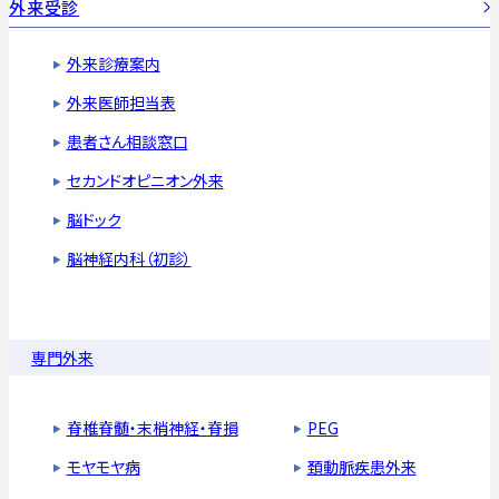
外来受診
外来診療案内
外来医師担当表
患者さん相談窓口
セカンドオピニオン外来
脳ドック
脳神経内科（初診）
専門外来
脊椎脊髄・末梢神経・脊損
PEG
モヤモヤ病
頚動脈疾患外来