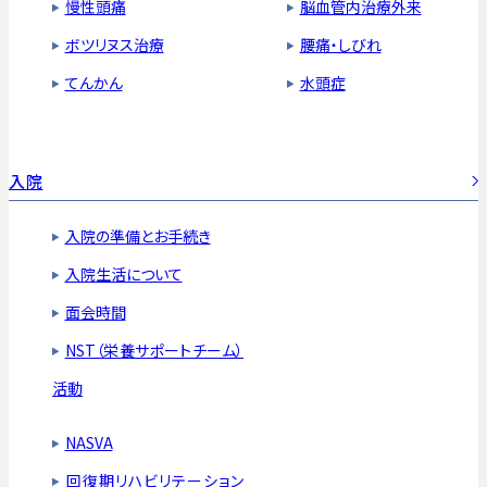
慢性頭痛
脳血管内治療外来
ボツリヌス治療
腰痛・しびれ
てんかん
水頭症
入院
入院の準備とお手続き
入院生活について
面会時間
NST（栄養サポートチーム）
活動
NASVA
回復期リハビリテーション