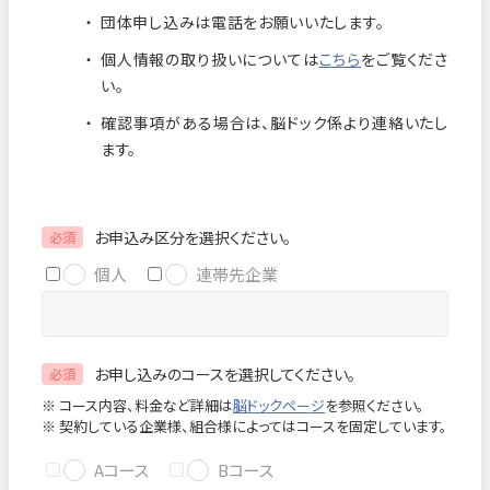
団体申し込みは電話をお願いいたします。
お知らせ
個人情報保護方針
個人情報の取り扱いについては
こちら
をご覧くださ
交通アクセス
お問い合わせ
い。
確認事項がある場合は、脳ドック係より連絡いたし
フロアマップ
ます。
お電話
お申込み区分を選択ください。
必須
個人
連帯先企業
緊急のお問い合わせ
お申し込みのコースを選択してください。
必須
Close
※ コース内容、料金など詳細は
脳ドックページ
を参照ください。
※ 契約している企業様、組合様によってはコースを固定しています。
Aコース
Bコース