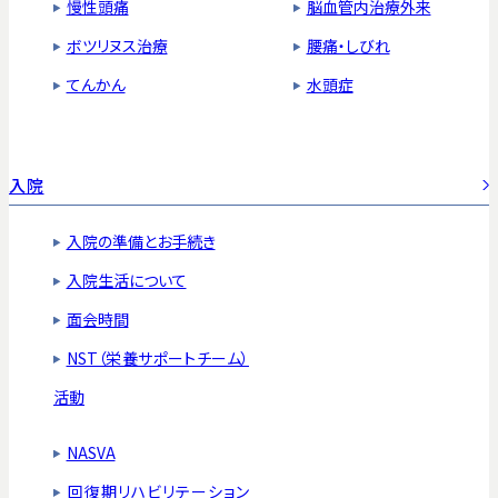
慢性頭痛
脳血管内治療外来
ボツリヌス治療
腰痛・しびれ
てんかん
水頭症
入院
入院の準備とお手続き
入院生活について
面会時間
NST（栄養サポートチーム）
活動
NASVA
回復期リハビリテーション