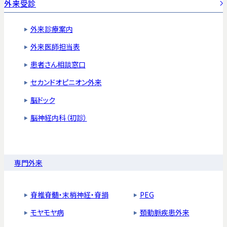
外来受診
外来診療案内
外来医師担当表
患者さん相談窓口
セカンドオピニオン外来
脳ドック
脳神経内科（初診）
専門外来
脊椎脊髄・末梢神経・脊損
PEG
モヤモヤ病
頚動脈疾患外来