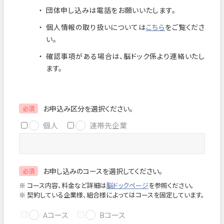
団体申し込みは電話をお願いいたします。
お知らせ
個人情報保護方針
個人情報の取り扱いについては
こちら
をご覧くださ
交通アクセス
お問い合わせ
い。
確認事項がある場合は、脳ドック係より連絡いたし
フロアマップ
ます。
お電話
お申込み区分を選択ください。
必須
個人
連帯先企業
緊急のお問い合わせ
お申し込みのコースを選択してください。
必須
Close
※ コース内容、料金など詳細は
脳ドックページ
を参照ください。
※ 契約している企業様、組合様によってはコースを固定しています。
Aコース
Bコース