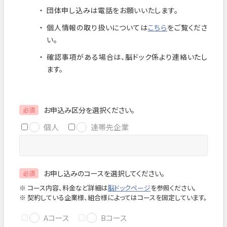
団体申し込みは電話をお願いいたします。
お知らせ
個人情報保護方針
個人情報の取り扱いについては
こちら
をご覧くださ
交通アクセス
お問い合わせ
い。
確認事項がある場合は、脳ドック係より連絡いたし
フロアマップ
ます。
お電話
お申込み区分を選択ください。
必須
個人
連帯先企業
緊急のお問い合わせ
お申し込みのコースを選択してください。
必須
Close
※ コース内容、料金など詳細は
脳ドックページ
を参照ください。
※ 契約している企業様、組合様によってはコースを固定しています。
Aコース
Bコース