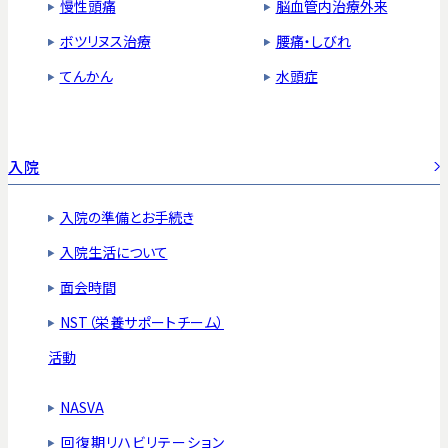
慢性頭痛
脳血管内治療外来
ボツリヌス治療
腰痛・しびれ
てんかん
水頭症
入院
入院の準備とお手続き
入院生活について
面会時間
NST（栄養サポートチーム）
活動
NASVA
回復期リハビリテーション