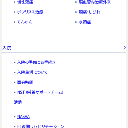
慢性頭痛
脳血管内治療外来
ボツリヌス治療
腰痛・しびれ
てんかん
水頭症
入院
入院の準備とお手続き
入院生活について
面会時間
NST（栄養サポートチーム）
活動
NASVA
回復期リハビリテーション