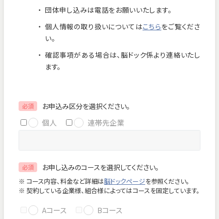
団体申し込みは電話をお願いいたします。
お知らせ
個人情報保護方針
個人情報の取り扱いについては
こちら
をご覧くださ
交通アクセス
お問い合わせ
い。
確認事項がある場合は、脳ドック係より連絡いたし
フロアマップ
ます。
お電話
お申込み区分を選択ください。
必須
個人
連帯先企業
緊急のお問い合わせ
お申し込みのコースを選択してください。
必須
Close
※ コース内容、料金など詳細は
脳ドックページ
を参照ください。
※ 契約している企業様、組合様によってはコースを固定しています。
Aコース
Bコース