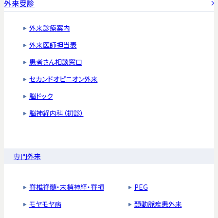
外来受診
外来診療案内
外来医師担当表
患者さん相談窓口
セカンドオピニオン外来
脳ドック
脳神経内科（初診）
専門外来
脊椎脊髄・末梢神経・脊損
PEG
モヤモヤ病
頚動脈疾患外来