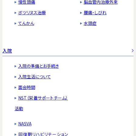
慢性頭痛
脳血管内治療外来
ボツリヌス治療
腰痛・しびれ
てんかん
水頭症
入院
入院の準備とお手続き
入院生活について
面会時間
NST（栄養サポートチーム）
活動
NASVA
回復期リハビリテーション