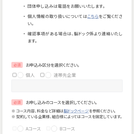
団体申し込みは電話をお願いいたします。
お知らせ
個人情報保護方針
個人情報の取り扱いについては
こちら
をご覧くださ
交通アクセス
お問い合わせ
い。
確認事項がある場合は、脳ドック係より連絡いたし
フロアマップ
ます。
お電話
お申込み区分を選択ください。
必須
個人
連帯先企業
緊急のお問い合わせ
お申し込みのコースを選択してください。
必須
Close
※ コース内容、料金など詳細は
脳ドックページ
を参照ください。
※ 契約している企業様、組合様によってはコースを固定しています。
Aコース
Bコース