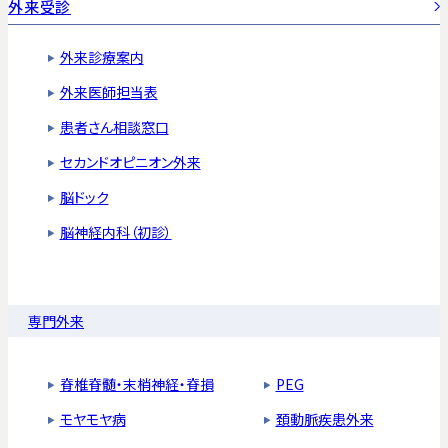
外来受診
外来診療案内
外来医師担当表
患者さん相談窓口
セカンドオピニオン外来
脳ドック
脳神経内科（初診）
専門外来
脊椎脊髄・末梢神経・脊損
PEG
モヤモヤ病
頚動脈疾患外来