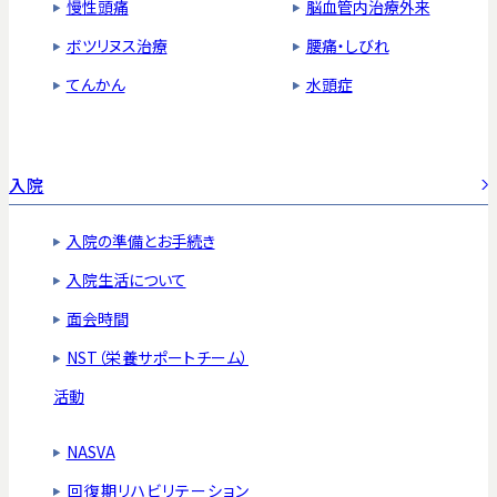
慢性頭痛
脳血管内治療外来
ボツリヌス治療
腰痛・しびれ
てんかん
水頭症
入院
入院の準備とお手続き
入院生活について
面会時間
NST（栄養サポートチーム）
活動
NASVA
回復期リハビリテーション