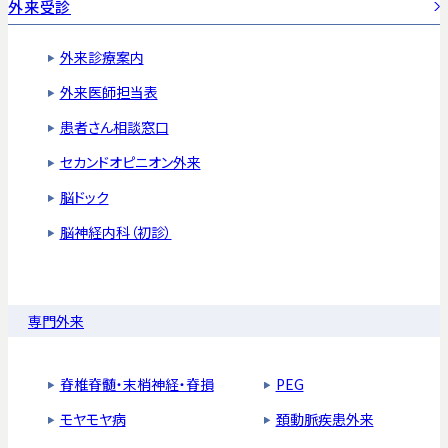
外来受診
外来診療案内
外来医師担当表
患者さん相談窓口
セカンドオピニオン外来
脳ドック
脳神経内科（初診）
専門外来
脊椎脊髄・末梢神経・脊損
PEG
モヤモヤ病
頚動脈疾患外来