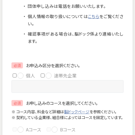
団体申し込みは電話をお願いいたします。
お知らせ
個人情報保護方針
個人情報の取り扱いについては
こちら
をご覧くださ
交通アクセス
お問い合わせ
い。
確認事項がある場合は、脳ドック係より連絡いたし
フロアマップ
ます。
お電話
お申込み区分を選択ください。
必須
個人
連帯先企業
緊急のお問い合わせ
お申し込みのコースを選択してください。
必須
Close
※ コース内容、料金など詳細は
脳ドックページ
を参照ください。
※ 契約している企業様、組合様によってはコースを固定しています。
Aコース
Bコース