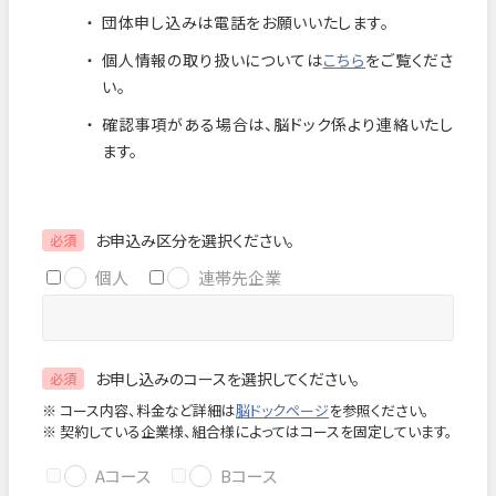
団体申し込みは電話をお願いいたします。
お知らせ
個人情報保護方針
個人情報の取り扱いについては
こちら
をご覧くださ
交通アクセス
お問い合わせ
い。
確認事項がある場合は、脳ドック係より連絡いたし
フロアマップ
ます。
お電話
お申込み区分を選択ください。
必須
個人
連帯先企業
緊急のお問い合わせ
お申し込みのコースを選択してください。
必須
Close
※ コース内容、料金など詳細は
脳ドックページ
を参照ください。
※ 契約している企業様、組合様によってはコースを固定しています。
Aコース
Bコース