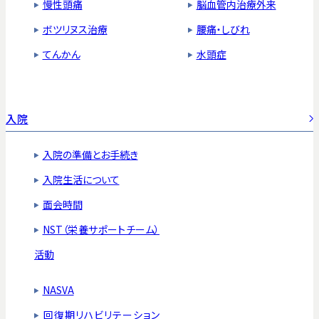
慢性頭痛
脳血管内治療外来
ボツリヌス治療
腰痛・しびれ
てんかん
水頭症
入院
入院の準備とお手続き
入院生活について
面会時間
NST（栄養サポートチーム）
活動
NASVA
回復期リハビリテーション