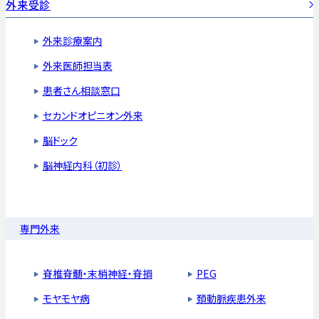
外来受診
外来診療案内
外来医師担当表
患者さん相談窓口
セカンドオピニオン外来
脳ドック
脳神経内科（初診）
専門外来
脊椎脊髄・末梢神経・脊損
PEG
モヤモヤ病
頚動脈疾患外来