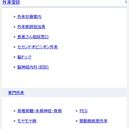
外来受診
外来診療案内
外来医師担当表
患者さん相談窓口
セカンドオピニオン外来
脳ドック
脳神経内科（初診）
専門外来
脊椎脊髄・末梢神経・脊損
PEG
モヤモヤ病
頚動脈疾患外来