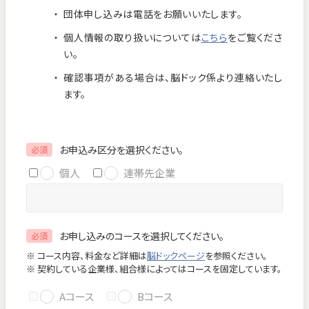
団体申し込みは電話をお願いいたします。
お知らせ
個人情報保護方針
個人情報の取り扱いについては
こちら
をご覧くださ
交通アクセス
お問い合わせ
い。
確認事項がある場合は、脳ドック係より連絡いたし
フロアマップ
ます。
お電話
お申込み区分を選択ください。
必須
個人
連帯先企業
緊急のお問い合わせ
お申し込みのコースを選択してください。
必須
Close
※ コース内容、料金など詳細は
脳ドックページ
を参照ください。
※ 契約している企業様、組合様によってはコースを固定しています。
Aコース
Bコース