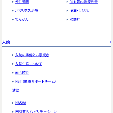
慢性頭痛
脳血管内治療外来
ボツリヌス治療
腰痛・しびれ
てんかん
水頭症
入院
入院の準備とお手続き
入院生活について
面会時間
NST（栄養サポートチーム）
活動
NASVA
回復期リハビリテーション