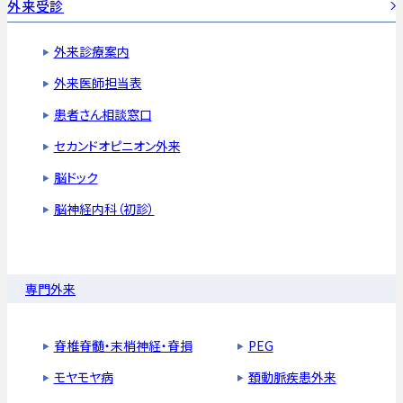
外来受診
外来診療案内
外来医師担当表
患者さん相談窓口
セカンドオピニオン外来
脳ドック
脳神経内科（初診）
専門外来
脊椎脊髄・末梢神経・脊損
PEG
モヤモヤ病
頚動脈疾患外来