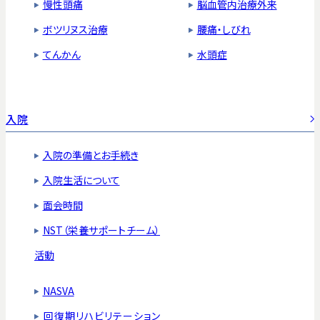
慢性頭痛
脳血管内治療外来
ボツリヌス治療
腰痛・しびれ
てんかん
水頭症
入院
入院の準備とお手続き
入院生活について
面会時間
NST（栄養サポートチーム）
活動
NASVA
回復期リハビリテーション