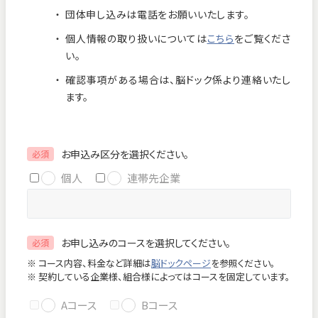
団体申し込みは電話をお願いいたします。
お知らせ
個人情報保護方針
個人情報の取り扱いについては
こちら
をご覧くださ
交通アクセス
お問い合わせ
い。
確認事項がある場合は、脳ドック係より連絡いたし
フロアマップ
ます。
お電話
お申込み区分を選択ください。
必須
個人
連帯先企業
緊急のお問い合わせ
お申し込みのコースを選択してください。
必須
Close
※ コース内容、料金など詳細は
脳ドックページ
を参照ください。
※ 契約している企業様、組合様によってはコースを固定しています。
Aコース
Bコース