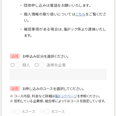
団体申し込みは電話をお願いいたします。
お知らせ
個人情報保護方針
個人情報の取り扱いについては
こちら
をご覧くださ
交通アクセス
お問い合わせ
い。
確認事項がある場合は、脳ドック係より連絡いたし
フロアマップ
ます。
お電話
お申込み区分を選択ください。
必須
個人
連帯先企業
緊急のお問い合わせ
お申し込みのコースを選択してください。
必須
Close
※ コース内容、料金など詳細は
脳ドックページ
を参照ください。
※ 契約している企業様、組合様によってはコースを固定しています。
Aコース
Bコース