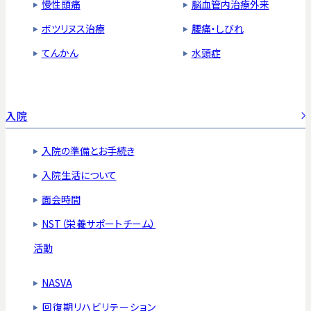
慢性頭痛
脳血管内治療外来
ボツリヌス治療
腰痛・しびれ
てんかん
水頭症
入院
入院の準備とお手続き
入院生活について
面会時間
NST（栄養サポートチーム）
活動
NASVA
回復期リハビリテーション