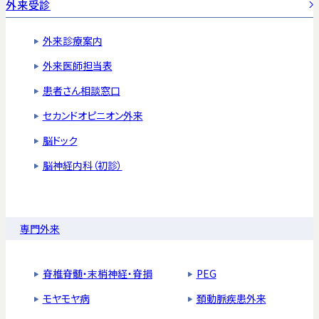
外来受診
外来診療案内
外来医師担当表
患者さん相談窓口
セカンドオピニオン外来
脳ドック
脳神経内科（初診）
専門外来
脊椎脊髄・末梢神経・脊損
PEG
モヤモヤ病
頚動脈疾患外来