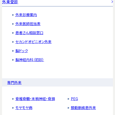
外来受診
外来診療案内
外来医師担当表
患者さん相談窓口
セカンドオピニオン外来
脳ドック
脳神経内科（初診）
専門外来
脊椎脊髄・末梢神経・脊損
PEG
モヤモヤ病
頚動脈疾患外来