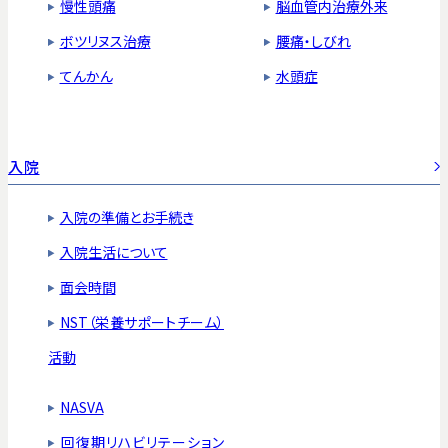
慢性頭痛
脳血管内治療外来
ボツリヌス治療
腰痛・しびれ
てんかん
水頭症
入院
入院の準備とお手続き
入院生活について
面会時間
NST（栄養サポートチーム）
活動
NASVA
回復期リハビリテーション