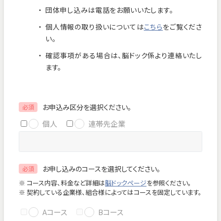
団体申し込みは電話をお願いいたします。
お知らせ
個人情報保護方針
個人情報の取り扱いについては
こちら
をご覧くださ
交通アクセス
お問い合わせ
い。
確認事項がある場合は、脳ドック係より連絡いたし
フロアマップ
ます。
お電話
お申込み区分を選択ください。
必須
個人
連帯先企業
緊急のお問い合わせ
お申し込みのコースを選択してください。
必須
Close
※ コース内容、料金など詳細は
脳ドックページ
を参照ください。
※ 契約している企業様、組合様によってはコースを固定しています。
Aコース
Bコース