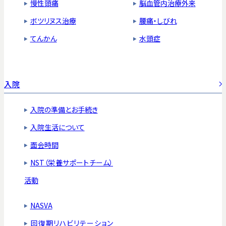
慢性頭痛
脳血管内治療外来
ボツリヌス治療
腰痛・しびれ
てんかん
水頭症
入院
入院の準備とお手続き
入院生活について
面会時間
NST（栄養サポートチーム）
活動
NASVA
回復期リハビリテーション