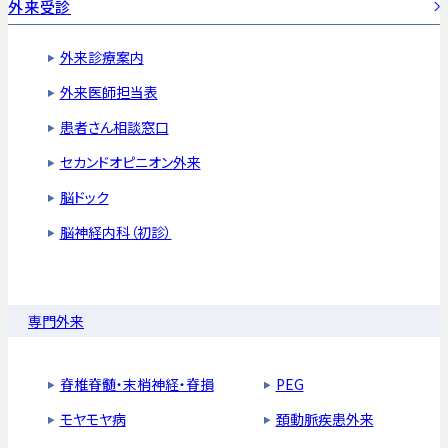
外来受診
外来診療案内
外来医師担当表
患者さん相談窓口
セカンドオピニオン外来
脳ドック
脳神経内科（初診）
専門外来
脊椎脊髄・末梢神経・脊損
PEG
モヤモヤ病
頚動脈疾患外来