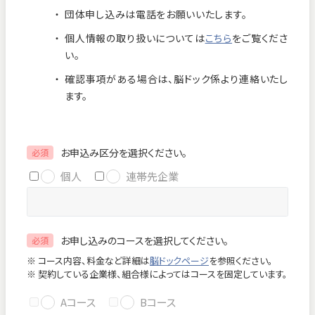
団体申し込みは電話をお願いいたします。
お知らせ
個人情報保護方針
個人情報の取り扱いについては
こちら
をご覧くださ
交通アクセス
お問い合わせ
い。
確認事項がある場合は、脳ドック係より連絡いたし
フロアマップ
ます。
お電話
お申込み区分を選択ください。
必須
個人
連帯先企業
緊急のお問い合わせ
お申し込みのコースを選択してください。
必須
Close
※ コース内容、料金など詳細は
脳ドックページ
を参照ください。
※ 契約している企業様、組合様によってはコースを固定しています。
Aコース
Bコース