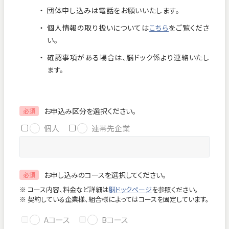
団体申し込みは電話をお願いいたします。
お知らせ
個人情報保護方針
個人情報の取り扱いについては
こちら
をご覧くださ
交通アクセス
お問い合わせ
い。
確認事項がある場合は、脳ドック係より連絡いたし
フロアマップ
ます。
お電話
お申込み区分を選択ください。
必須
個人
連帯先企業
緊急のお問い合わせ
お申し込みのコースを選択してください。
必須
Close
※ コース内容、料金など詳細は
脳ドックページ
を参照ください。
※ 契約している企業様、組合様によってはコースを固定しています。
Aコース
Bコース