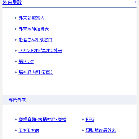
外来受診
外来診療案内
外来医師担当表
患者さん相談窓口
セカンドオピニオン外来
脳ドック
脳神経内科（初診）
専門外来
脊椎脊髄・末梢神経・脊損
PEG
モヤモヤ病
頚動脈疾患外来