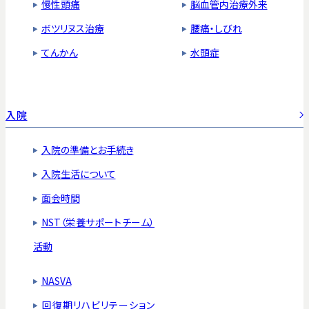
慢性頭痛
脳血管内治療外来
ボツリヌス治療
腰痛・しびれ
てんかん
水頭症
入院
入院の準備とお手続き
入院生活について
面会時間
NST（栄養サポートチーム）
活動
NASVA
回復期リハビリテーション