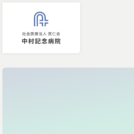
診療科・部門
病気・治療に
研究実績・取
診療科一覧
脳神経外
診療実績
脳神経外
脳神経内
研究実績
脳神経内
治療の解
臨床研究
診療科・部門
病気・治療
研究実績
外来
入院
病院
整形外科
取り組み
について
Hospital Department
外科
Research Achievements
Disease & Treatment