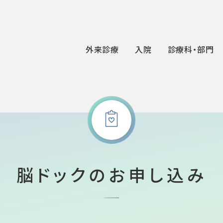
外来診療
入院
診療科・部門
ついて
り組み
外来受診
入院
病院紹介
センター
科の病気
Ambulatory
Hospitalization
Hospital Introduction
科
麻酔科
脳卒中センター
科の病気
科
放射線科
脳腫瘍センター
説
実績
脳ドックのお申し込み
専門外来
受診
紹介
入院の準備とお手続き
外来診療案内
理事長ごあいさつ
リハビリテーション科
頭蓋底外科センター
脊椎脊髄
入院生活について
外来医師担当表
病院概要・沿革・理念
病理診断科
ガンマナイフセンター
モヤモヤ
面会時間
患者さん相談窓口
フロアガイド