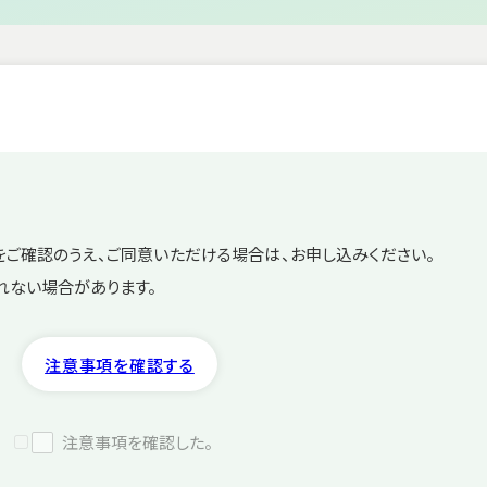
科
脳血管内治療センター
慢性頭痛
NST（栄養サポートチーム）活動
セカンドオピニオン外来
交通アクセス
透析センター
ボツリヌ
脳ドック
科
てんかんセンター
てんかん
脳神経内科（初診）
MVD（微小血管減圧術
PEG
神経内視鏡・下垂体セ
頚動脈疾
ご確認のうえ、ご同意いただける場合は、お申し込みください。
脊椎脊髄・末梢神経セ
脳血管内
れない場合があります。
脊損センター
腰痛・し
脳ドックセンター
注意事項を確認する
水頭症
医療安全管理部
注意事項を確認した。
医療技術部