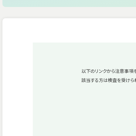
循環器内
眼科
耳鼻咽喉
以下のリンクから注意事項を
該当する方は検査を受けら
医師一覧
薬剤部