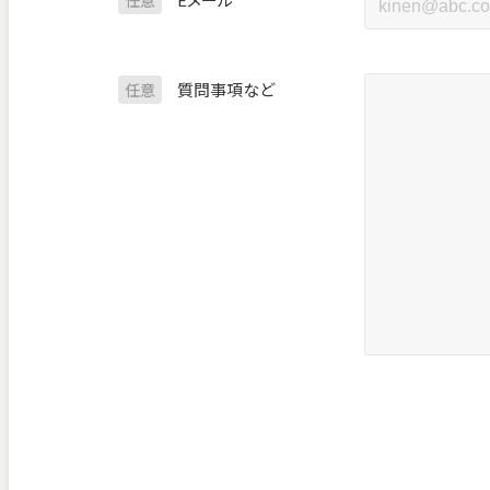
任意
質問事項など
任意