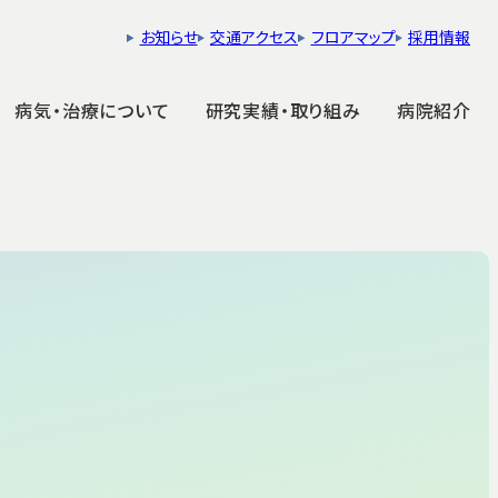
お知らせ
交通アクセス
フロアマップ
採用情報
病気・治療について
研究実績・取り組み
病院紹介
NASVA
・末梢神経・脊損
回復期リハビリテーション病棟
病
医療への参加およびご協力について