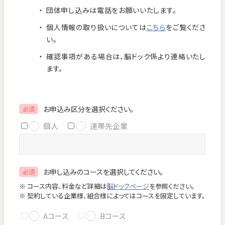
団体申し込みは電話をお願いいたします。
お知らせ
個人情報保護方針
個人情報の取り扱いについては
こちら
をご覧くださ
交通アクセス
お問い合わせ
い。
確認事項がある場合は、脳ドック係より連絡いたし
フロアマップ
ます。
お電話
お申込み区分を選択ください。
必須
個人
連帯先企業
緊急のお問い合わせ
お申し込みのコースを選択してください。
必須
Close
※ コース内容、料金など詳細は
脳ドックページ
を参照ください。
※ 契約している企業様、組合様によってはコースを固定しています。
Aコース
Bコース