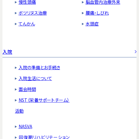
慢性頭痛
脳血管内治療外来
ボツリヌス治療
腰痛・しびれ
てんかん
水頭症
入院
入院の準備とお手続き
入院生活について
面会時間
NST（栄養サポートチーム）
活動
NASVA
回復期リハビリテーション