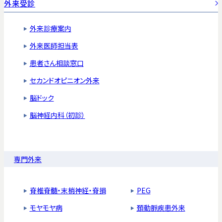
外来受診
外来診療案内
外来医師担当表
患者さん相談窓口
セカンドオピニオン外来
脳ドック
脳神経内科（初診）
専門外来
脊椎脊髄・末梢神経・脊損
PEG
モヤモヤ病
頚動脈疾患外来