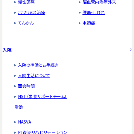
慢性頭痛
脳血管内治療外来
ボツリヌス治療
腰痛・しびれ
てんかん
水頭症
入院
入院の準備とお手続き
入院生活について
面会時間
NST（栄養サポートチーム）
活動
NASVA
回復期リハビリテーション