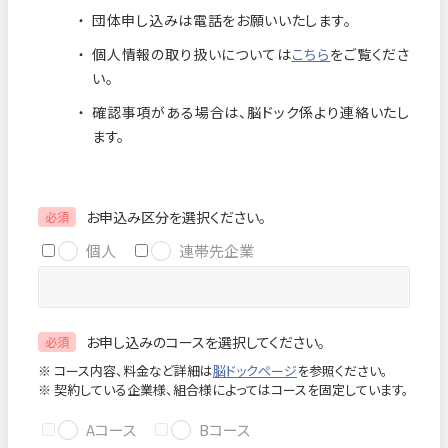
団体申し込みは電話をお願いいたします。
お知らせ
個人情報保護方針
個人情報の取り扱いについては
こちら
をご覧くださ
交通アクセス
お問い合わせ
い。
確認事項がある場合は、脳ドック係より連絡いたし
フロアマップ
ます。
お電話
お申込み区分を選択ください。
必須
個人
連帯先企業
緊急のお問い合わせ
お申し込みのコースを選択してください。
必須
Close
※ コース内容、料金など詳細は
脳ドックページ
を参照ください。
※ 契約している企業様、組合様によってはコースを固定しています。
Aコース
Bコース