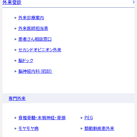
外来受診
外来診療案内
外来医師担当表
患者さん相談窓口
セカンドオピニオン外来
脳ドック
脳神経内科（初診）
専門外来
脊椎脊髄・末梢神経・脊損
PEG
モヤモヤ病
頚動脈疾患外来