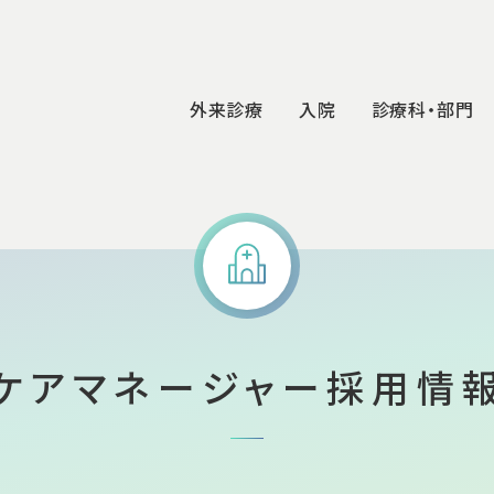
外来診療
入院
診療科・部門
ついて
り組み
外来受診
入院
病院紹介
センター
科の病気
Ambulatory
Hospitalization
Hospital Introduction
科
麻酔科
脳卒中センター
科の病気
科
放射線科
脳腫瘍センター
説
実績
ケアマネージャー採用情
専門外来
受診
紹介
入院の準備とお手続き
外来診療案内
理事長ごあいさつ
リハビリテーション科
頭蓋底外科センター
脊椎脊髄
入院生活について
外来医師担当表
病院概要・沿革・理念
病理診断科
ガンマナイフセンター
モヤモヤ
面会時間
患者さん相談窓口
フロアガイド