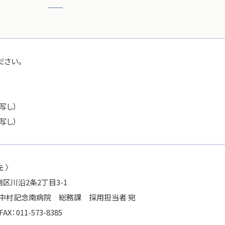
ださい。
）
写し）
写し）
 〉
市南区川沿2条2丁目3-1
 中村記念南病院 総務課 採用担当者 宛
FAX：011-573-8385