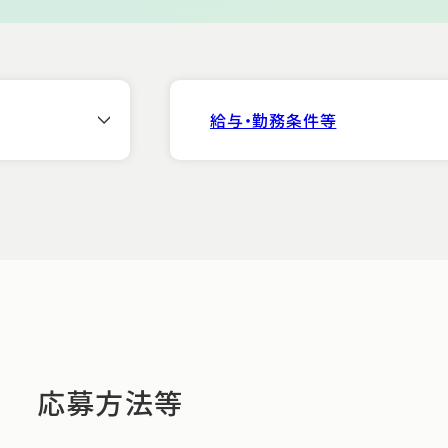
科
脳血管内治療センター
慢性頭痛
NST（栄養サポートチーム）活動
セカンドオピニオン外来
交通アクセス
透析センター
ボツリヌ
脳ドック
科
てんかんセンター
てんかん
給与・勤務条件等
脳神経内科（初診）
MVD（微小血管減圧術
PEG
神経内視鏡・下垂体セ
頚動脈疾
脊椎脊髄・末梢神経セ
脳血管内
脊損センター
腰痛・し
脳ドックセンター
水頭症
医療安全管理部
応募方法等
医療技術部