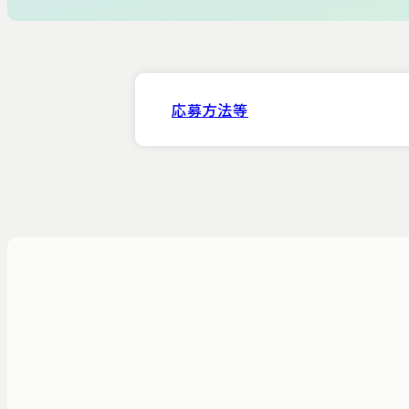
循環器内
眼科
耳鼻咽喉
応募方法等
医師一覧
薬剤部