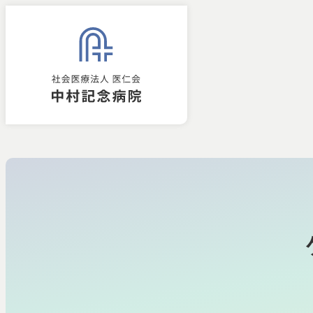
診療科・部門
病気・治療に
研究実績・取
診療科一覧
脳神経外
診療実績
脳神経外
脳神経内
研究実績
脳神経内
治療の解
臨床研究
診療科・部門
病気・治療
研究実績
外来
入院
病院
整形外科
取り組み
について
Hospital Department
外科
Research Achievements
Disease & Treatment