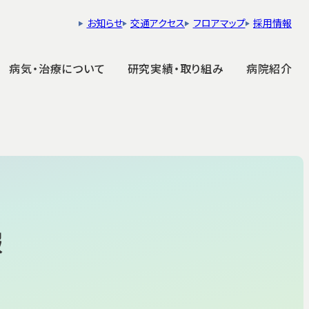
お知らせ
交通アクセス
フロアマップ
採用情報
病気・治療について
研究実績・取り組み
病院紹介
報
NASVA
・末梢神経・脊損
回復期リハビリテーション病棟
病
医療への参加およびご協力について